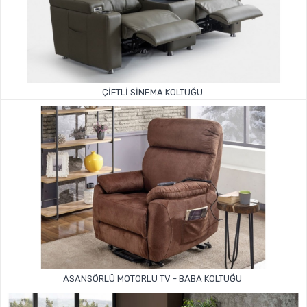
ÇIFTLI SINEMA KOLTUĞU
ASANSÖRLÜ MOTORLU TV - BABA KOLTUĞU