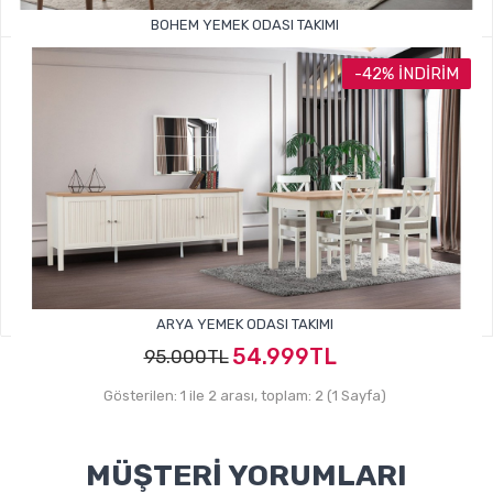
BOHEM YEMEK ODASI TAKIMI
74.999TL
105.000TL
-42% İNDIRIM
ARYA YEMEK ODASI TAKIMI
54.999TL
95.000TL
Gösterilen: 1 ile 2 arası, toplam: 2 (1 Sayfa)
MÜŞTERI YORUMLARI