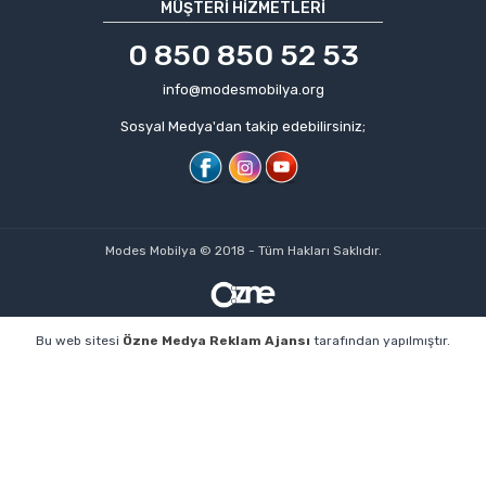
MÜŞTERI HIZMETLERI
0 850 850 52 53
info@modesmobilya.org
Sosyal Medya'dan takip edebilirsiniz;
Modes Mobilya © 2018 - Tüm Hakları Saklıdır.
Bu web sitesi
Özne Medya Reklam Ajansı
tarafından yapılmıştır.
profesyonel web tasarım
kişisel web sitesi
web sitesi
izmir web tasarım ajansı
web tasarım ajansı
izmir web
tasarım firmaları
izmir web sitesi
web sitesi kurmak
izmir
web sitesi tasarımı