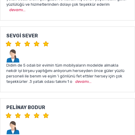
yüzlülüğü ve hizmetlerinden dolayı çok teşekkür ederim
devamı...
SEVGI SEVER
Didim de 5 odalı bir evimin tüm mobilyaların modelde almakla
nekdr iyi birşeu yaptığımı anlıyorum herseyden önce güler yüzlü
personeli ile benım ve eşim 'i gönlünü fet ettıler hersey için çok
teşekkürler .3 yatak odası takımı 1 o
devamı...
PELINAY BODUR