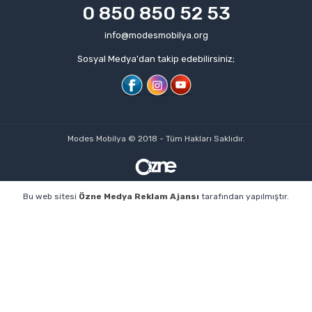
0 850 850 52 53
info@modesmobilya.org
Sosyal Medya'dan takip edebilirsiniz;
Modes Mobilya © 2018 - Tüm Hakları Saklıdır.
Bu web sitesi
Özne Medya Reklam Ajansı
tarafından yapılmıştır.
profesyonel web tasarım
kişisel web sitesi
web sitesi
izmir web tasarım ajansı
web tasarım ajansı
izmir web
tasarım firmaları
izmir web sitesi
web sitesi kurmak
izmir
web sitesi tasarımı