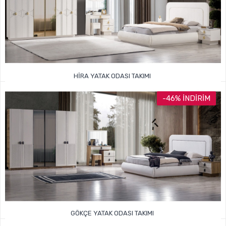
HIRA YATAK ODASI TAKIMI
54.999TL
108.000TL
-46% İNDIRIM
GÖKÇE YATAK ODASI TAKIMI