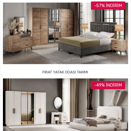
57.999TL
108.000TL
-57% İNDIRIM
FIRAT YATAK ODASI TAKIMI
44.999TL
105.000TL
-49% İNDIRIM