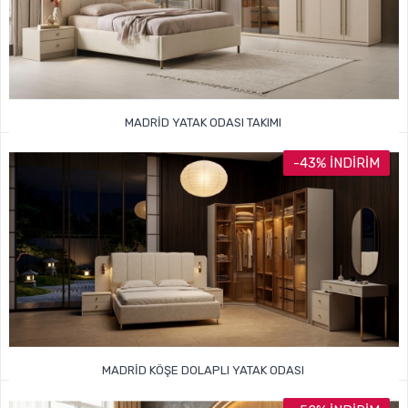
MADRID YATAK ODASI TAKIMI
74.999TL
125.000TL
-43% İNDIRIM
MADRID KÖŞE DOLAPLI YATAK ODASI
105.000TL
185.000TL