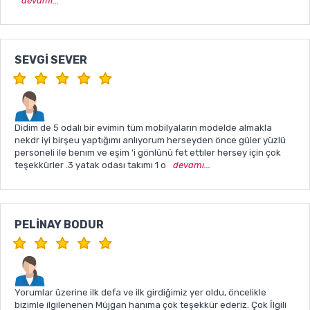
devamı...
SEVGI SEVER
Didim de 5 odalı bir evimin tüm mobilyaların modelde almakla
nekdr iyi birşeu yaptığımı anlıyorum herseyden önce güler yüzlü
personeli ile benım ve eşim 'i gönlünü fet ettıler hersey için çok
teşekkürler .3 yatak odası takımı 1 o
devamı...
PELINAY BODUR
Yorumlar üzerine ilk defa ve ilk girdiğimiz yer oldu, öncelikle
bizimle ilgilenenen Müjgan hanıma çok teşekkür ederiz. Çok İlgili