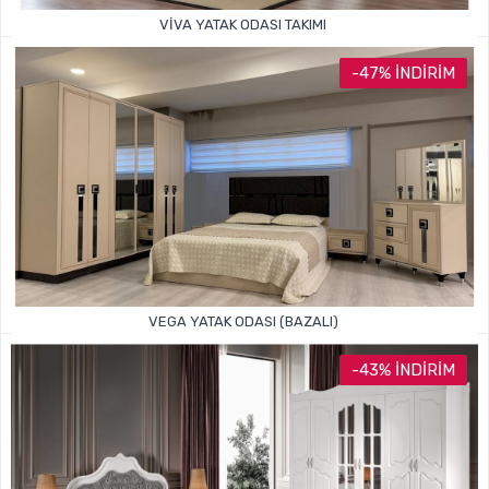
VIVA YATAK ODASI TAKIMI
69.999TL
119.000TL
-47% İNDIRIM
VEGA YATAK ODASI (BAZALI)
49.999TL
95.000TL
-43% İNDIRIM