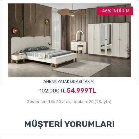
54.999TL
115.000TL
-46% İNDIRIM
AHENK YATAK ODASI TAKIMI
54.999TL
102.000TL
Gösterilen: 1 ile 20 arası, toplam: 20 (1 Sayfa)
MÜŞTERI YORUMLARI