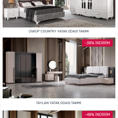
ÜSKÜP COUNTRY YATAK ODASI TAKIMI
59.999TL
105.000TL
-38% İNDIRIM
TAYLAN YATAK ODASI TAKIMI
74.999TL
120.000TL
-48% İNDIRIM