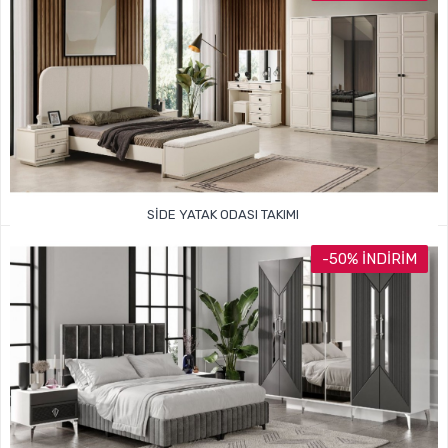
SIDE YATAK ODASI TAKIMI
54.999TL
105.000TL
-50% İNDIRIM