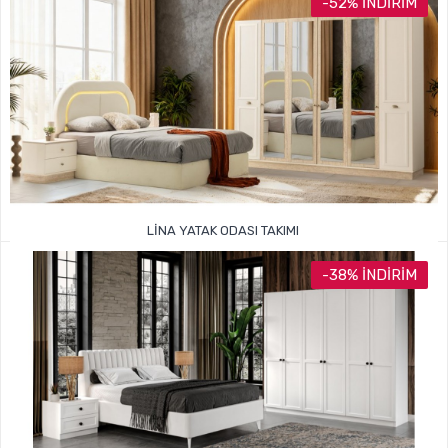
-52% İNDIRIM
LINA YATAK ODASI TAKIMI
59.999TL
125.000TL
-38% İNDIRIM