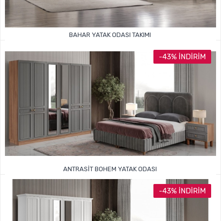
BAHAR YATAK ODASI TAKIMI
54.999TL
108.000TL
-43% İNDIRIM
ANTRASIT BOHEM YATAK ODASI
59.999TL
105.000TL
-43% İNDIRIM