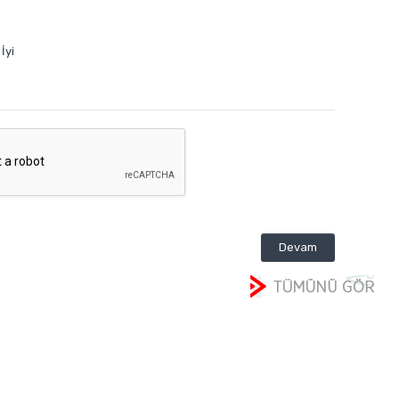
İyi
Devam