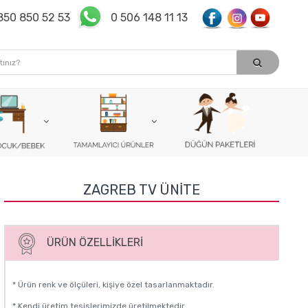
850 850 52 53
0 506 148 11 13
ZAGREB TV ÜNITE
ÜRÜN ÖZELLIKLERI
* Ürün renk ve ölçüleri, kişiye özel tasarlanmaktadır.
* Kendi üretim tesislerimizde üretilmektedir.