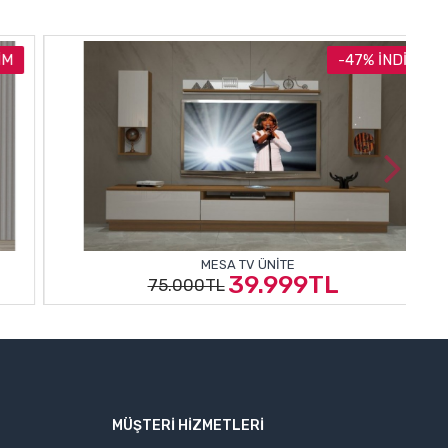
-47% İNDIRIM
MESA TV ÜNITE
39.999TL
75.000TL
MÜŞTERI HIZMETLERI