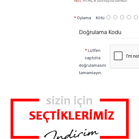
Not:
HTML'e dönüştürülmez!
Oylama
Kötü
Doğrulama Kodu
Lütfen
captcha
doğrulamasını
tamamlayın.