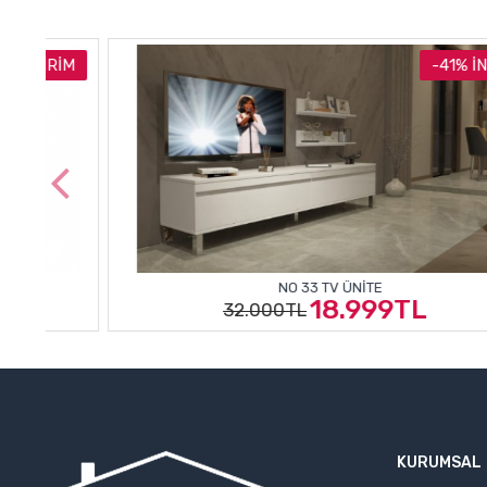
RIM
-41% İNDIRIM
NO 33 TV ÜNITE
18.999TL
32.000TL
KURUMSAL