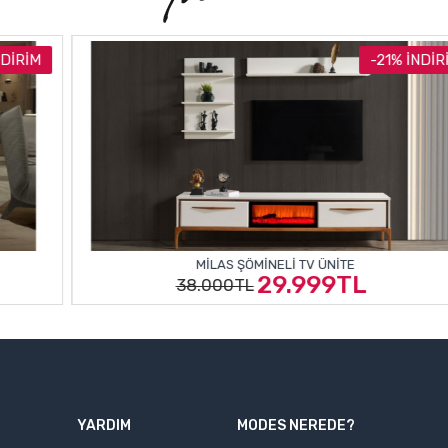
-21% İNDIRIM
MILAS ŞÖMINELI TV ÜNITE
29.999TL
38.000TL
YARDIM
MODES NEREDE?